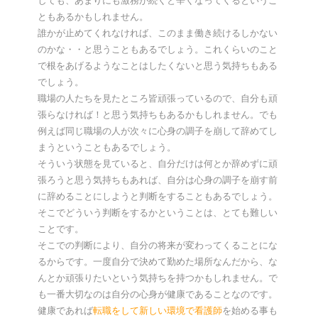
しても、あまりにも激務が続くと辛くなってくるというこ
ともあるかもしれません。
誰かが止めてくれなければ、このまま働き続けるしかない
のかな・・と思うこともあるでしょう。これくらいのこと
で根をあげるようなことはしたくないと思う気持ちもある
でしょう。
職場の人たちを見たところ皆頑張っているので、自分も頑
張らなければ！と思う気持ちもあるかもしれません。でも
例えば同じ職場の人が次々に心身の調子を崩して辞めてし
まうということもあるでしょう。
そういう状態を見ていると、自分だけは何とか辞めずに頑
張ろうと思う気持ちもあれば、自分は心身の調子を崩す前
に辞めることにしようと判断をすることもあるでしょう。
そこでどういう判断をするかということは、とても難しい
ことです。
そこでの判断により、自分の将来が変わってくることにな
るからです。一度自分で決めて勤めた場所なんだから、な
んとか頑張りたいという気持ちを持つかもしれません。で
も一番大切なのは自分の心身が健康であることなのです。
健康であれば
転職をして新しい環境で看護師
を始める事も